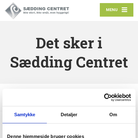
MENU
Det sker i
Sædding Centret
Sædding Centret
Det sker i Sædding Centret
Efterårsferie
Legetøjsmarked (Uge 42)
Samtykke
Detaljer
Om
Denne hjemmeside bruger cookies